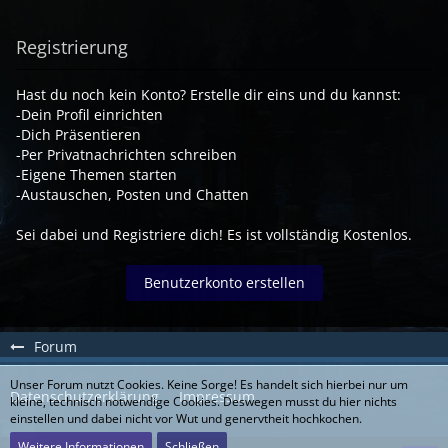
Registrierung
Hast du noch kein Konto? Erstelle dir eins und du kannst:
-Dein Profil einrichten
-Dich Präsentieren
-Per Privatnachrichten schreiben
-Eigene Themen starten
-Austauschen, Posten und Chatten
Sei dabei und Registriere dich! Es ist vollständig Kostenlos.
Benutzerkonto erstellen
Forum
Unser Forum nutzt Cookies. Keine Sorge! Es handelt sich hierbei nur um
Datenschutzerklärung
Impressum
kleine, technisch notwendige Cookies. Deswegen musst du hier nichts
einstellen und dabei nicht vor Wut und genervtheit hochkochen.
Weitere Informationen
Schließen