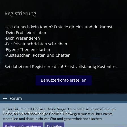
Registrierung
Hast du noch kein Konto? Erstelle dir eins und du kannst:
-Dein Profil einrichten
-Dich Präsentieren
-Per Privatnachrichten schreiben
-Eigene Themen starten
-Austauschen, Posten und Chatten
Sei dabei und Registriere dich! Es ist vollständig Kostenlos.
Benutzerkonto erstellen
Forum
Unser Forum nutzt Cookies. Keine Sorge! Es handelt sich hierbei nur um
Datenschutzerklärung
Impressum
kleine, technisch notwendige Cookies. Deswegen musst du hier nichts
einstellen und dabei nicht vor Wut und genervtheit hochkochen.
Weitere Informationen
Schließen