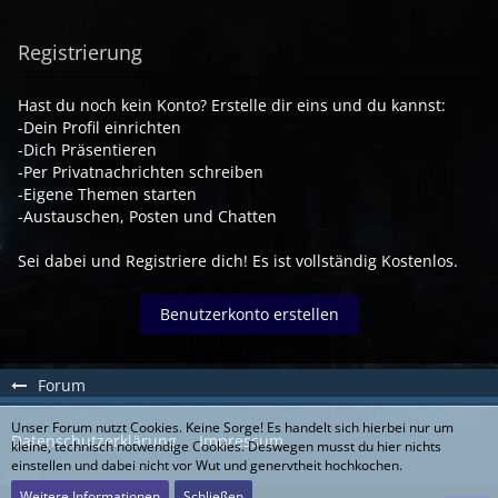
Registrierung
Hast du noch kein Konto? Erstelle dir eins und du kannst:
-Dein Profil einrichten
-Dich Präsentieren
-Per Privatnachrichten schreiben
-Eigene Themen starten
-Austauschen, Posten und Chatten
Sei dabei und Registriere dich! Es ist vollständig Kostenlos.
Benutzerkonto erstellen
Forum
Unser Forum nutzt Cookies. Keine Sorge! Es handelt sich hierbei nur um
Datenschutzerklärung
Impressum
kleine, technisch notwendige Cookies. Deswegen musst du hier nichts
einstellen und dabei nicht vor Wut und genervtheit hochkochen.
Weitere Informationen
Schließen