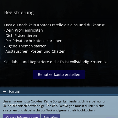
Registrierung
Hast du noch kein Konto? Erstelle dir eins und du kannst:
-Dein Profil einrichten
-Dich Präsentieren
-Per Privatnachrichten schreiben
-Eigene Themen starten
-Austauschen, Posten und Chatten
Sei dabei und Registriere dich! Es ist vollständig Kostenlos.
Benutzerkonto erstellen
Forum
Unser Forum nutzt Cookies. Keine Sorge! Es handelt sich hierbei nur um
Datenschutzerklärung
Impressum
kleine, technisch notwendige Cookies. Deswegen musst du hier nichts
einstellen und dabei nicht vor Wut und genervtheit hochkochen.
Weitere Informationen
Schließen