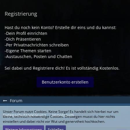
Registrierung
Hast du noch kein Konto? Erstelle dir eins und du kannst:
-Dein Profil einrichten
-Dich Präsentieren
-Per Privatnachrichten schreiben
-Eigene Themen starten
-Austauschen, Posten und Chatten
Sei dabei und Registriere dich! Es ist vollständig Kostenlos.
Benutzerkonto erstellen
Forum
Unser Forum nutzt Cookies. Keine Sorge! Es handelt sich hierbei nur um
Datenschutzerklärung
Impressum
kleine, technisch notwendige Cookies. Deswegen musst du hier nichts
einstellen und dabei nicht vor Wut und genervtheit hochkochen.
Weitere Informationen
Schließen